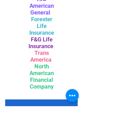
American
General
Forester
Life
Insurance
F&G Life
Insurance
Trans
America
North
American
Financial
Company
Get a Price Quote / 