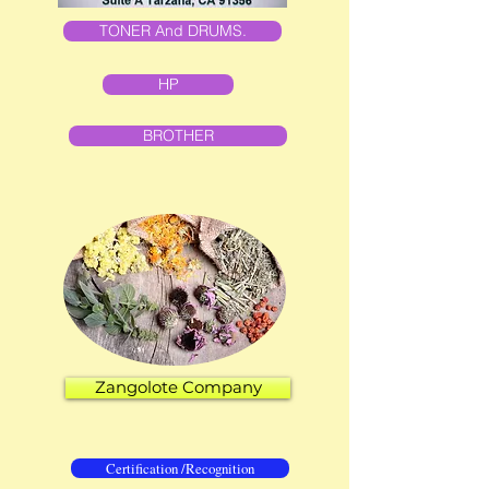
TONER And DRUMS.
HP
BROTHER
Zangolote Company
Certification /Recognition