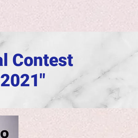
al Contest
 2021"